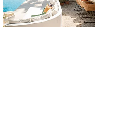
HET ZWEMBAD MET
TERRAS
Natuurlijk heeft Villa Carme een heerlijk
zwembad met daaromheen een groot terras
met comfortabele bamboe ligbedden,
parasols en een grote sofa om te relaxen met
lekkere kussens.
De buitenkeuken met grote BBQ is de
perfecte plek om geweldige lunches of
diners te bereiden die mooi uitgeserveerd
kunnen worden aan de teak houten
familietafel.