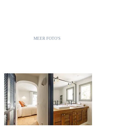
En 's avonds geniet u van de rustige privé
setting terwijl u geniet van de ondergaande
zon.
MEER FOTO'S