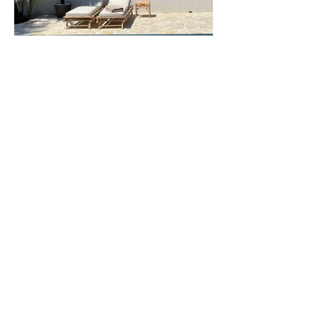
VILLA CARME HEEFT
ALLES
De villa is in 1964 gebouwd door de
bekende architect Manuel Jorge en in 2021
compleet aangepast aan de huidige tijd.
Met een oppervlakte van 199 m2 en een
tuin van 1.500 m2 biedt Villa Carme u alle
comfort en privacy voor de perfecte
vakantie met uw familie of vrienden.
Villa Carme is voorzien van alle gemakken
en heeft (vrijwel) alles dat u zich kan
wensen voor een heerlijke break in uw
eigen "resort".
In het kort
: